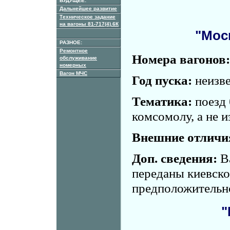
БУДУЩЕЕ:
Дальнейшее развитие
Техническое задание
на вагоны 81-717(4).6К
"Мос
РАЗНОЕ:
Ремонтное
Номера вагонов:
обслуживание
номерных
Вагон МЧС
Год пуска:
неизве
Тематика:
поезд
комсомолу, а не и
Внешние отличи
Доп. сведения:
В
переданы киевско
предположительно
"