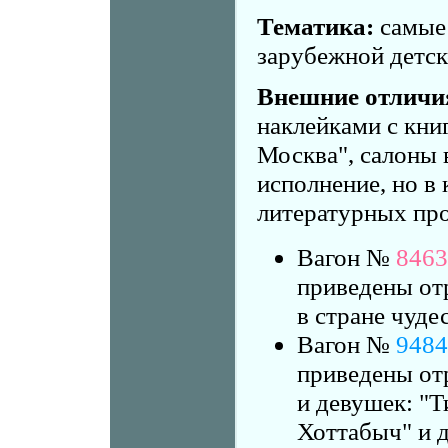
Тематика:
самые 
зарубежной детс
Внешние отличи
наклейками с кн
Москва", салоны 
исполнение, но в
литературных про
Вагон №
8463
приведены от
в стране чуде
Вагон №
9484
приведены от
и девушек: "Т
Хоттабыч" и д