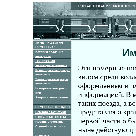
ГЛАВНАЯ
|
ФОТОГАЛЕРЕЯ
|
СТАТЬИ
|
ТЕХОТД
30 ЛЕТ РАЗВИТИЯ
НОМЕРНЫХ:
Им
История создания
номерных
Техническая
эволюция номерных
Эти номерные по
Эволюция экстерьера
видом среди колл
номерного
Эволюция интерьера
оформлением и пл
номерного
Номерные покоряют
информацией. В 
мир
Аварии с номерными
таких поезда, а в
НОМЕРНЫЕ СЕГОДНЯ:
представлена кра
Немного статистики
Необычные вагоны
первой части о б
Именные составы
Служебные вагоны
ныне действующи