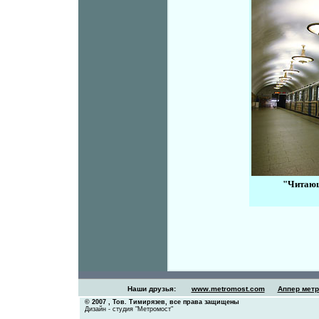
"Читающ
Наши друзья:
www.metromost.com
Аппер мет
© 2007 ,
Тов. Тимирязев
, все права защищены
Дизайн - студия "Метромост"