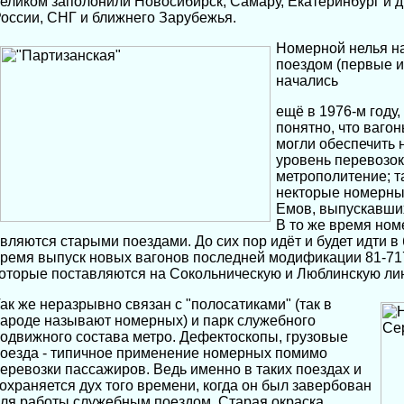
еликом заполонили Новосибирск, Самару, Екатеринбург и д
оссии, СНГ и ближнего Зарубежья.
Номерной нелья н
поездом (первые 
начались
ещё в 1976-м году,
понятно, что вагон
могли обеспечить
уровень перевозок
метрополитение; т
некторые номерны
Емов, выпускавших
В то же время но
вляются старыми поездами. До сих пор идёт и будет идти 
ремя выпуск новых вагонов последней модификации 81-717
оторые поставляются на Сокольническую и Люблинскую ли
ак же неразрывно связан с "полосатиками" (так в
ароде называют номерных) и парк служебного
одвижного состава метро. Дефектоскопы, грузовые
оезда - типичное применение номерных помимо
еревозки пассажиров. Ведь именно в таких поездах и
охраняется дух того времени, когда он был завербован
ля работы служебным поездом. Старая окраска,