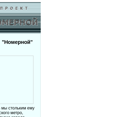
) "Номерной"
 мы стольким ему
кого метро,