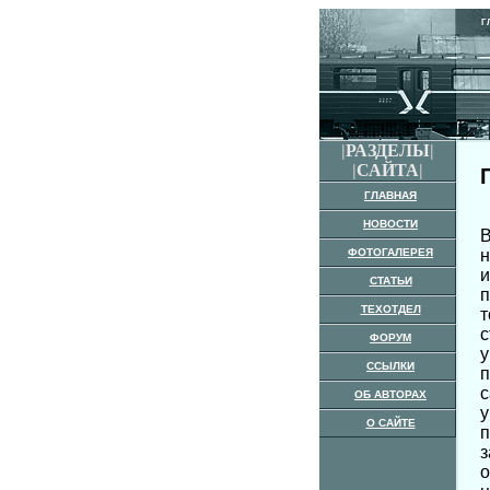
Г
|
РАЗДЕЛЫ
|
|
САЙТА
|
ГЛАВНАЯ
НОВОСТИ
В
ФОТОГАЛЕРЕЯ
н
и
СТАТЬИ
п
ТЕХОТДЕЛ
т
с
ФОРУМ
у
ССЫЛКИ
п
с
ОБ АВТОРАХ
у
О САЙТЕ
п
з
о