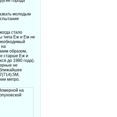
ругие города
азвать молодым
испытания
 когда стало
ы типа Еж и Ем не
 необходимый
 на
аким образом,
е старше Еж и
ся до 1980 года).
мерные не
в ближайшее
(714).5М,
нии метро.