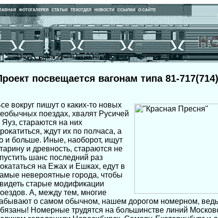
ЛАВНАЯ
|
ФОТОГАЛЕРЕЯ
|
СТАТЬИ
|
ТЕХОТДЕЛ
|
НОВОСТИ
|
ССЫЛКИ
|
О САЙТЕ
Проект посвещается вагонам типа 81-717(714
се вокруг пишут о каких-то новых
еобычных поездах, хвалят Русичей
 Яуз, стараются на них
рокатиться, ждут их по полчаса, а
о и больше. Иные, наоборот, ищут
тарину и древность, стараются не
пустить шанс последний раз
окататься на Ежах и Ешках, едут в
амые невероятные города, чтобы
видеть старые модификации
оездов. А, между тем, многие
абывают о самом обычном, нашем дорогом номерном, ведь
бязаны! Номерные трудятся на большинстве линий Московс