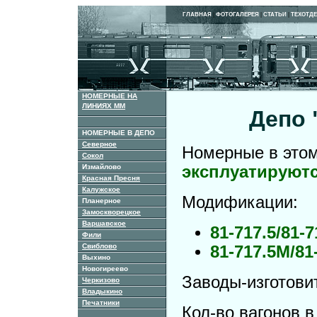
ГЛАВНАЯ
|
ФОТОГАЛЕРЕЯ
|
СТАТЬИ
|
ТЕХОТД
НОМЕРНЫЕ НА
ЛИНИЯХ ММ
Депо 
НОМЕРНЫЕ В ДЕПО
Северное
Номерные в этом
Сокол
Измайлово
эксплуатируют
Красная Пресня
Калужское
Модификации:
Планерное
Замоскворецкое
Варшавское
81-717.5/81-7
Фили
Свиблово
81-717.5М/81
Выхино
Новогиреево
Заводы-изготови
Черкизово
Владыкино
Печатники
Кол-во вагонов 