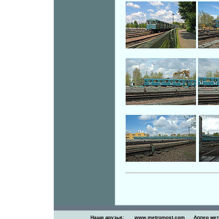
Наши друзья:
www.metromost.com
Аппер ме